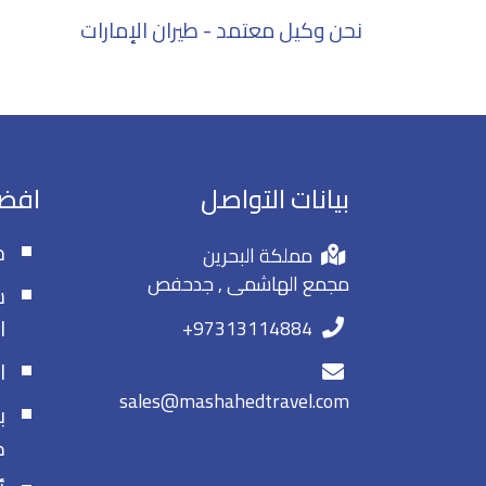
نحن وكيل معتمد - طيران الإمارات
بيانات التواصل
افضل
ج
مملكة البحرين
مجمع الهاشمى , جدحفص
ش
ا
+97313114884
ا
sales@mashahedtravel.com
ب
ك