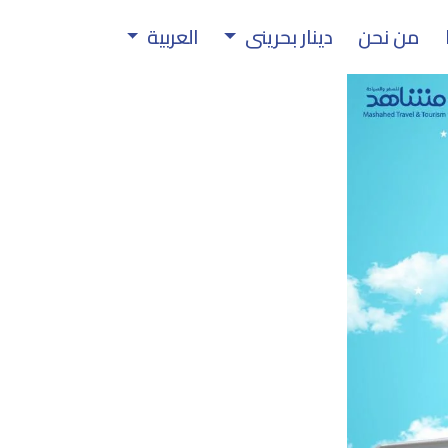
من نحن
دينار بحرينى
العربية